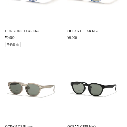
HORIZON CLEAR blue
OCEAN CLEAR blue
¥9,900
¥9,900
予約販売
OCEAN GRIP grey
OCEAN GRIP black